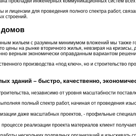
лана прокладки инженерных коммуникационных систем всех 
 и лицензии для проведения полного спектра работ, связа
х строений.
 домов
ным жильем с разумным минимумом вложений мы также гот
что цены на рынке вторичного жилья, невзирая на кризисы,
венно верным экономически оправданным вариантом решен
бственного производства «под ключ», но и строительство п
ых зданий – быстро, качественно, экономиче
роительства, независимо от уровня масштабности поставл
выполняя полный спектр работ, начиная от проведения изы
изации даже масштабных проектов, - профильные специали
 процессе реализации проекта материалов клиент получае
 работы нескольких подрядных организаций и изыскивать с