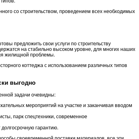
типов.
нного со строительством, проведением всех необходимых
овы предложить свои услуги по строительству
 держатся на стабильно высоком уровне, для многих наших
ия жилищной проблемы.
росторного коттеджа с использованием различных типов
ски выгодно
енной задачи очевидны:
скательных мероприятий на участке и заканчивая вводом
сты, парк спецтехники, современное
т долгосрочную гарантию.
пособы своевременной поставки материалов, все эти