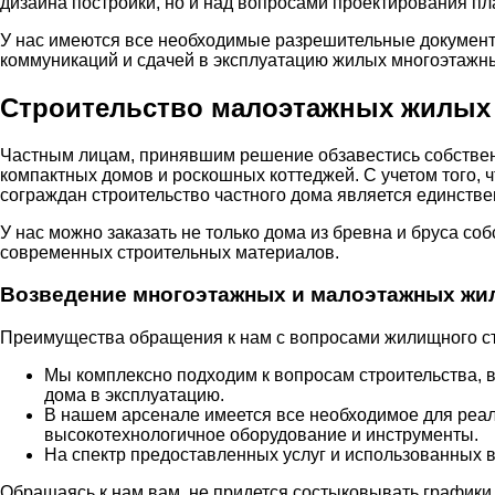
дизайна постройки, но и над вопросами проектирования п
У нас имеются все необходимые разрешительные документы
коммуникаций и сдачей в эксплуатацию жилых многоэтажны
Строительство малоэтажных жилых
Частным лицам, принявшим решение обзавестись собствен
компактных домов и роскошных коттеджей. С учетом того, 
сограждан строительство частного дома является единст
У нас можно заказать не только дома из бревна и бруса со
современных строительных материалов.
Возведение многоэтажных и малоэтажных жил
Преимущества обращения к нам с вопросами жилищного ст
Мы комплексно подходим к вопросам строительства, 
дома в эксплуатацию.
В нашем арсенале имеется все необходимое для реал
высокотехнологичное оборудование и инструменты.
На спектр предоставленных услуг и использованных в
Обращаясь к нам вам, не придется состыковывать графики